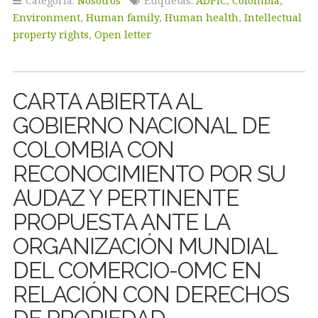
Categoría:
Nosotros
Etiquetas:
ADPIC
,
Colombia
,
Environment
,
Human family
,
Human health
,
Intellectual
property rights
,
Open letter
CARTA ABIERTA AL
GOBIERNO NACIONAL DE
COLOMBIA CON
RECONOCIMIENTO POR SU
AUDAZ Y PERTINENTE
PROPUESTA ANTE LA
ORGANIZACIÓN MUNDIAL
DEL COMERCIO-OMC EN
RELACIÓN CON DERECHOS