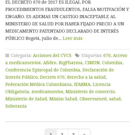
EL DECRETO 670 de 2017 ES ILEGAL POR
PROCEDIMIENTOS FRAUDULENTOS, FALSA MOTIVACIÓN Y
ENGAÑO. ES ADEMAS UN CASTIGO INACEPTABLE AL
MINISTERIO DE SALUD POR HABER FIJADO PRECIO A UN
MEDICAMENTO PATENTADO DECLARADO DE INTERÉS
PÚBLICO Bogotá, julio de…
Leer más
Categoría:
Acciones del CVCS
Etiquetas:
670
,
Acceso
a medicamentos
,
Afidro
,
BigPharma
,
CIMUN
,
Colombia
,
Conferencia Episcopal de Colombia
,
Declaración de
Interés Público
,
Decreto 670
,
derecho a la salud
,
Federación Médica Colombiana
,
IFARMA
,
Licencia
Obligatoria
,
medicamentos
,
Ministerio de comercio
,
Ministerio de Salud
,
Misión Salud
,
Observamed
,
salud
,
Soberanía
Paginación
1
2
3
»